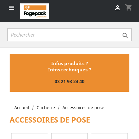
shopping_cart



Infos produits ?
Infos techniques ?
03 21 93 24 40
Accueil
Clicherie
Accessoires de pose
ACCESSOIRES DE POSE