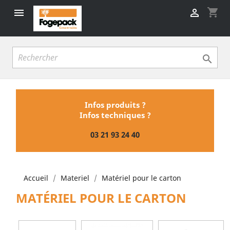
shopping_cart



Infos produits ?
Infos techniques ?
03 21 93 24 40
Accueil
Materiel
Matériel pour le carton
MATÉRIEL POUR LE CARTON