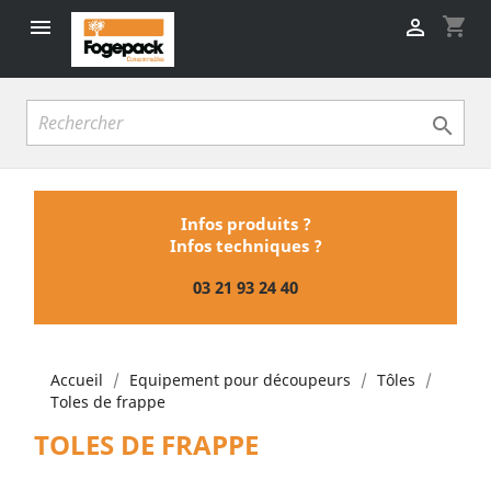
shopping_cart



Infos produits ?
Infos techniques ?
03 21 93 24 40
Accueil
Equipement pour découpeurs
Tôles
Toles de frappe
TOLES DE FRAPPE