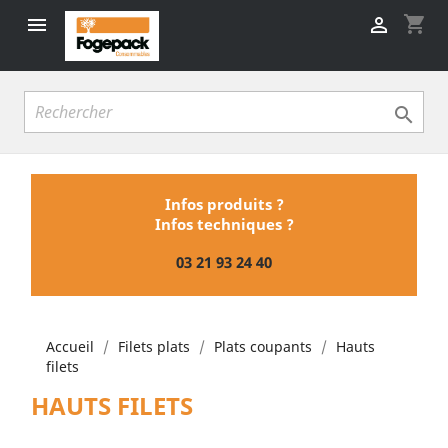
shopping_cart



Infos produits ?
Infos techniques ?
03 21 93 24 40
Accueil
Filets plats
Plats coupants
Hauts
filets
HAUTS FILETS