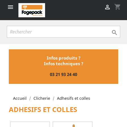
shopping_cart



Infos produits ?
Infos techniques ?
03 21 93 24 40
Accueil
Clicherie
Adhesifs et colles
ADHESIFS ET COLLES