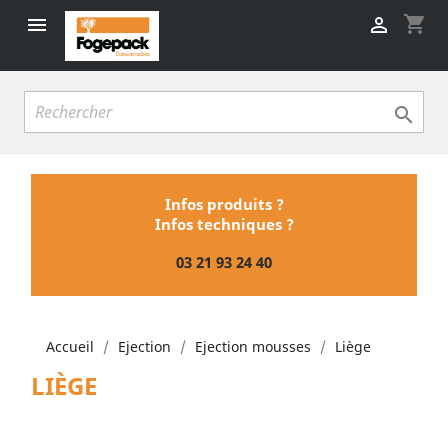
shopping_cart



Infos produits ?
Infos techniques ?
03 21 93 24 40
Accueil
Ejection
Ejection mousses
Liège
LIÈGE