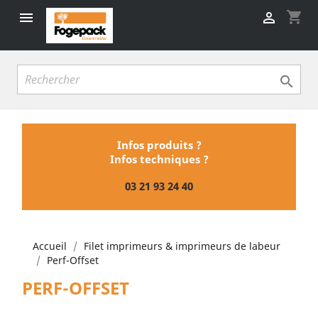
shopping_cart



Infos produits ?
Infos techniques ?
03 21 93 24 40
Accueil
Filet imprimeurs & imprimeurs de labeur
Perf-Offset
PERF-OFFSET