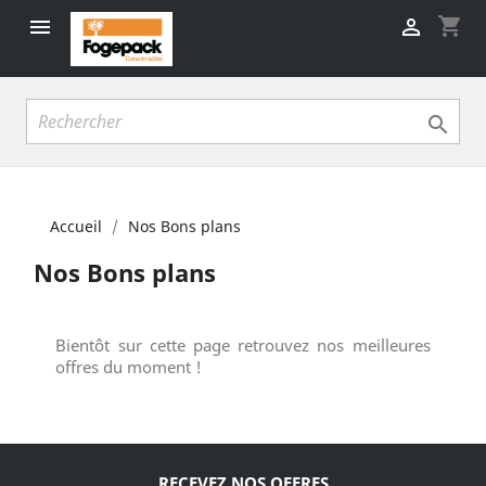
shopping_cart



Accueil
Nos Bons plans
Nos Bons plans
Bientôt sur cette page retrouvez nos meilleures
offres du moment !
RECEVEZ NOS OFFRES