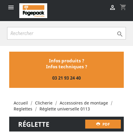
shopping_cart



Infos produits ?
Infos techniques ?
03 21 93 24 40
Accueil
Clicherie
Accessoires de montage
Reglettes
Réglette universelle 0113
RÉGLETTE
PDF